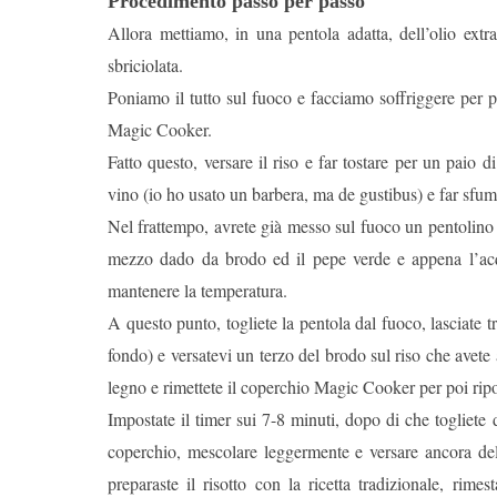
Procedimento passo per passo
Allora mettiamo, in una pentola adatta, dell’olio extrav
sbriciolata.
Poniamo il tutto sul fuoco e facciamo soffriggere per
Magic Cooker.
Fatto questo, versare il riso e far tostare per un paio 
vino (io ho usato un barbera, ma de gustibus) e far sfu
Nel frattempo, avrete già messo sul fuoco un pentolino p
mezzo dado da brodo ed il pepe verde e appena l’acq
mantenere la temperatura.
A questo punto, togliete la pentola dal fuoco, lasciate t
fondo) e versatevi un terzo del brodo sul riso che avete
legno e rimettete il coperchio Magic Cooker per poi rip
Impostate il timer sui 7-8 minuti, dopo di che togliete 
coperchio, mescolare leggermente e versare ancora de
preparaste il risotto con la ricetta tradizionale, ri