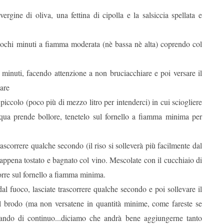
ergine di oliva, una fettina di cipolla e la salsiccia spellata e
 pochi minuti a fiamma moderata (nè bassa nè alta) coprendo col
di minuti, facendo attenzione a non bruciacchiare e poi versare il
mare
iccolo (poco più di mezzo litro per intenderci) in cui sciogliere
ua prende bollore, tenetelo sul fornello a fiamma minima per
rascorrere qualche secondo (il riso si solleverà più facilmente dal
 appena tostato e bagnato col vino. Mescolate con il cucchiaio di
orre sul fornello a fiamma minima.
dal fuoco, lasciate trascorrere qualche secondo e poi sollevare il
l brodo (ma non versatene in quantità minime, come fareste se
mestando di continuo...diciamo che andrà bene aggiungerne tanto