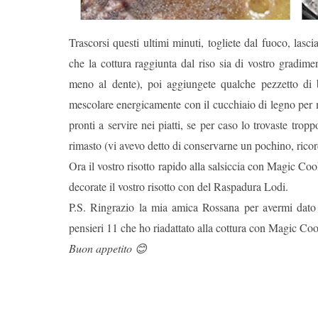
Trascorsi questi ultimi minuti, togliete dal fuoco, las
che la cottura raggiunta dal riso sia di vostro gradim
meno al dente), poi aggiungete qualche pezzetto di 
mescolare energicamente con il cucchiaio di legno per ma
pronti a servire nei piatti, se per caso lo trovaste trop
rimasto (vi avevo detto di conservarne un pochino, ricor
Ora il vostro risotto rapido alla salsiccia con Magic Cook
decorate il vostro risotto con del Raspadura Lodi.
P.S. Ringrazio la mia amica Rossana per avermi dato l’
pensieri 11 che ho riadattato alla cottura con Magic Co
Buon appetito 😊