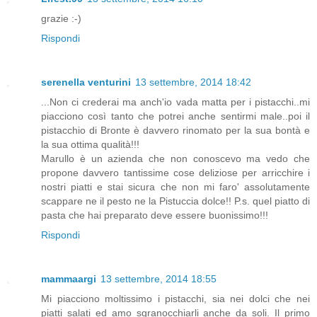
grazie :-)
Rispondi
serenella venturini
13 settembre, 2014 18:42
...Non ci crederai ma anch'io vada matta per i pistacchi..mi
piacciono così tanto che potrei anche sentirmi male..poi il
pistacchio di Bronte è davvero rinomato per la sua bontà e
la sua ottima qualità!!!
Marullo è un azienda che non conoscevo ma vedo che
propone davvero tantissime cose deliziose per arricchire i
nostri piatti e stai sicura che non mi faro' assolutamente
scappare ne il pesto ne la Pistuccia dolce!! P.s. quel piatto di
pasta che hai preparato deve essere buonissimo!!!
Rispondi
mammaargi
13 settembre, 2014 18:55
Mi piacciono moltissimo i pistacchi, sia nei dolci che nei
piatti salati ed amo sgranocchiarli anche da soli. Il primo