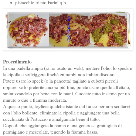
pistacchio tritato Farinì q.b.
Procedimento
In una padella ampia (io ho usato un wok), mettere l’olio, lo speck e
la cipolla e soffriggere finchè entrambi non imbiondiscono.
Potete usare lo speck (o la pancetta) tagliato a cubetti piccoli
oppure, se lo preferite ancora più fine, potete usare quello affettato,
sminuzzandolo per bene con le mani. Cuocete tutto insieme per un
minuto o due a fiamma moderata.
A questo punto, togliete qualche istante dal fuoco per non scottarvi
con l’olio bollente, eliminate la cipolla e aggiungete una bella
cucchiaiata di Pistuccio e amalgamate bene il tutto.
Dopo di che aggiungete la panna e una generosa grattugiata di
parmigiano e mescolate, tenendo la fiamma bassa.