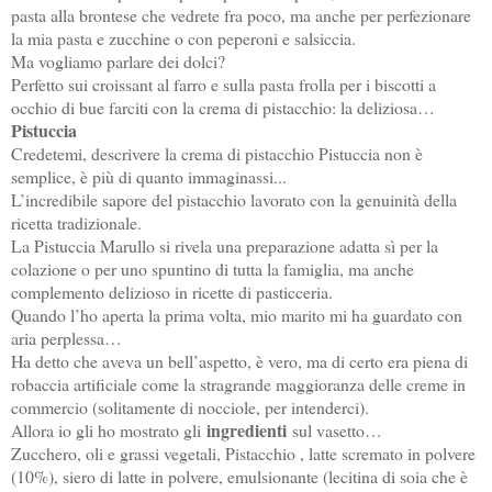
pasta alla brontese che vedrete fra poco, ma anche per perfezionare
la mia pasta e zucchine o con peperoni e salsiccia.
Ma vogliamo parlare dei dolci?
Perfetto sui croissant al farro e sulla pasta frolla per i biscotti a
occhio di bue farciti con la crema di pistacchio: la deliziosa…
Pistuccia
Credetemi, descrivere la crema di pistacchio Pistuccia non è
semplice, è più di quanto immaginassi...
L’incredibile sapore del pistacchio lavorato con la genuinità della
ricetta tradizionale.
La Pistuccia Marullo si rivela una preparazione adatta sì per la
colazione o per uno spuntino di tutta la famiglia, ma anche
complemento delizioso in ricette di pasticceria.
Quando l’ho aperta la prima volta, mio marito mi ha guardato con
aria perplessa…
Ha detto che aveva un bell’aspetto, è vero, ma di certo era piena di
robaccia artificiale come la stragrande maggioranza delle creme in
commercio (solitamente di nocciole, per intenderci).
ingredienti
Allora io gli ho mostrato gli
sul vasetto…
Zucchero, oli e grassi vegetali, Pistacchio , latte scremato in polvere
(10%), siero di latte in polvere, emulsionante (lecitina di soia che è