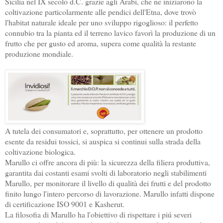
Sicilia nel IX secolo d.C. grazie agli Arabi, che ne iniziarono la
coltivazione particolarmente alle pendici dell'Etna, dove trovò
l'habitat naturale ideale per uno sviluppo rigoglioso: il perfetto
connubio tra la pianta ed il terreno lavico favorì la produzione di un
frutto che per gusto ed aroma, supera come qualità la restante
produzione mondiale.
A tutela dei consumatori e, soprattutto, per ottenere un prodotto
esente da residui tossici, si auspica si continui sulla strada della
coltivazione biologica.
Marullo ci offre ancora di più: la sicurezza della filiera produttiva,
garantita dai costanti esami svolti di laboratorio negli stabilimenti
Marullo, per monitorare il livello di qualità dei frutti e del prodotto
finito lungo l'intero percorso di lavorazione. Marullo infatti dispone
di certificazione ISO 9001 e Kasherut.
La filosofia di Marullo ha l'obiettivo di rispettare i piú severi