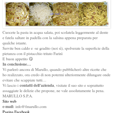
Cuocete la pasta in acqua salata, poi scolatela leggermente al dente
e fatela saltare in padella con la salsina appena preparata per
qualche istante.
Servite ben caldo e -se gradito (noi sì), spolverate la superficie della
pietanza con il pistacchio tritato Farinì
E buon appetito 😋
In conclusione…
Vi parlerò ancora di Marullo, quando pubblicherò altre ricette che
ho realizzato, ora credo di non potermi ulteriormente dilungare onde
evitare che scappiate tutti…
contatti dell’azienda
Vi lascio i
, visitate il suo sito e soprattutto
assaggiate le delizie che propone, ne vale assolutamente la pena.
MARULLO S.P.A.
Sito web
e-mail:
info@fmarullo.com
Pagina Facebook