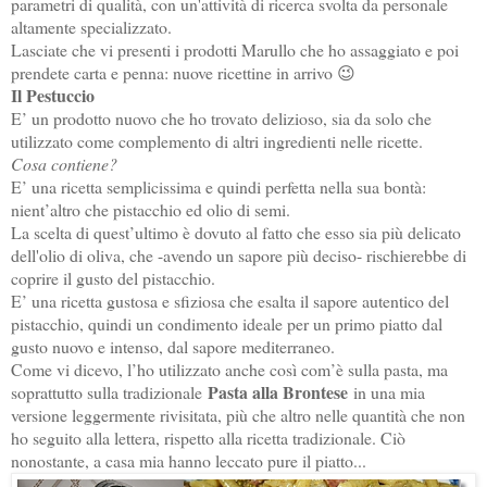
parametri di qualità, con un'attività di ricerca svolta da personale
altamente specializzato.
Lasciate che vi presenti i prodotti Marullo che ho assaggiato e poi
prendete carta e penna: nuove ricettine in arrivo 😉
Il Pestuccio
E’ un prodotto nuovo che ho trovato delizioso, sia da solo che
utilizzato come complemento di altri ingredienti nelle ricette.
Cosa contiene?
E’ una ricetta semplicissima e quindi perfetta nella sua bontà:
nient’altro che pistacchio ed olio di semi.
La scelta di quest’ultimo è dovuto al fatto che esso sia più delicato
dell'olio di oliva, che -avendo un sapore più deciso- rischierebbe di
coprire il gusto del pistacchio.
E’ una ricetta gustosa e sfiziosa che esalta il sapore autentico del
pistacchio, quindi un condimento ideale per un primo piatto dal
gusto nuovo e intenso, dal sapore mediterraneo.
Come vi dicevo, l’ho utilizzato anche così com’è sulla pasta, ma
Pasta alla Brontese
soprattutto sulla tradizionale
in una mia
versione leggermente rivisitata, più che altro nelle quantità che non
ho seguito alla lettera, rispetto alla ricetta tradizionale. Ciò
nonostante, a casa mia hanno leccato pure il piatto...