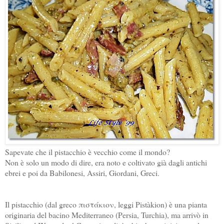
Sapevate che il pistacchio è vecchio come il mondo?
Non è solo un modo di dire, era noto e coltivato già dagli antichi
ebrei e poi da Babilonesi, Assiri, Giordani, Greci.
Il pistacchio (dal greco πιστάκιον, leggi Pistàkion) è una pianta
originaria del bacino Mediterraneo (Persia, Turchia), ma arrivò in