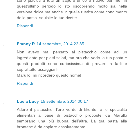
sono piaciuti a tutti un sapore unico e nuovo per me! In
quest'ultimo periodo lo sto riscoprendo molto sia nella
versione dolce ma anche in quella rustica come condimento
della pasta..squisite le tue ricette.
Rispondi
Franny R
14 settembre, 2014 22:35
Non avevo mai pensato al pistacchio come ad un
ingrediente per piatti salati, ma ora che vedo la tua pasta e
questi prodotti sono curiosissima di provare a farli e
soprattutto assaggiarli.
Marullo, mi ricorderò questo nome!
Rispondi
Lucia Lucy
15 settembre, 2014 00:17
Adoro il pistacchio, l'oro verde di Bronte, e le specialità
alimentari a base di pistacchio proposte da Marullo
sembrano una più buona dell'altra. La tua pasta alla
brontese è da copiare assolutamente.