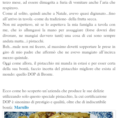
terzo mese, ad essere dimagrita a furia di vomitare anche l’aria che
respiravo.
Come al solito, quindi anche a Natale, avevo quasi digiunato...fino
all’arrivo in tavola -come da tradizione- della frutta secca.
Non mi aspettavo, nè se lo aspettava la mia famiglia a tavola con
me, che io allungassi la mano per assaggiare (forse dovrei dire
divorare, ne mangiai davvero tanti) una cosa di cui sono sempre
andata matta...i pistacchi.
Beh...male non mi fecero, al massimo dovetti sopportare le prese in
giro di mio padre che affermò che ne avevo mangiato all’incirca
mezzo quintale.
Oggi come allora, il pistacchio mi manda in estasi e per esser certa
della sua bontà, faccio incetta del pistacchio migliore che esista al
mondo: quello DOP di Bronte.
Ecco come ho scoperto un’azienda che produce le sue delizie
utilizzando solo questo speciale pistacchio, la cui certificazione
DOP è sinonimo di prestigio e qualità, oltre che di indiscutibile
Marullo
bontà: