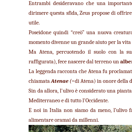
Entrambi desideravano che una importante c
dirimere questa sfida, Zeus propose di offrire 
utile.
Poseidone quindi “creò” una nuova creatura 
momento divenne un grande aiuto per la vita
Ma Atena, percuotendo il suolo con la sua
raffigurata), fece nascere dal terreno un
 albe
La leggenda racconta che Atena fu proclamata  
chiamata 
Atenae
 (
=di Atena) in onore della d
Sin da allora, l'ulivo è considerato una pianta 
Mediterraneo e di tutto l'Occidente. 
E noi in Italia non siamo da meno, l’ulivo fa
alimentare oramai da millenni.