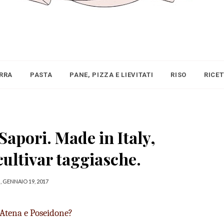
IRRA
PASTA
PANE, PIZZA E LIEVITATI
RISO
RICE
Sapori. Made in Italy,
cultivar taggiasche.
, GENNAIO 19, 2017
a Atena e Poseidone?