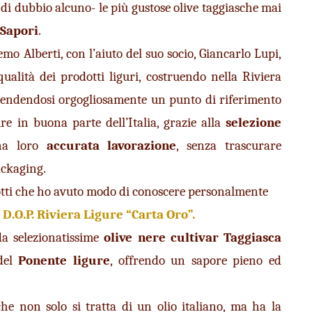
di dubbio alcuno- le più gustose olive taggiasche mai 
 Sapori
.
mo Alberti, con l’aiuto del suo socio, Giancarlo Lupi, 
alità dei prodotti liguri, costruendo nella Riviera 
rendendosi orgogliosamente un punto di riferimento 
e in buona parte dell’Italia, grazie alla 
selezione 
a loro 
accurata lavorazione
, senza trascurare 
ackaging.
dotti che ho avuto modo di conoscere personalmente
D.O.P. Riviera Ligure “Carta Oro”.
a selezionatissime 
olive nere cultivar Taggiasca 
del 
Ponente ligure
, offrendo un sapore pieno ed 
he non solo si tratta di un olio italiano, ma ha la 