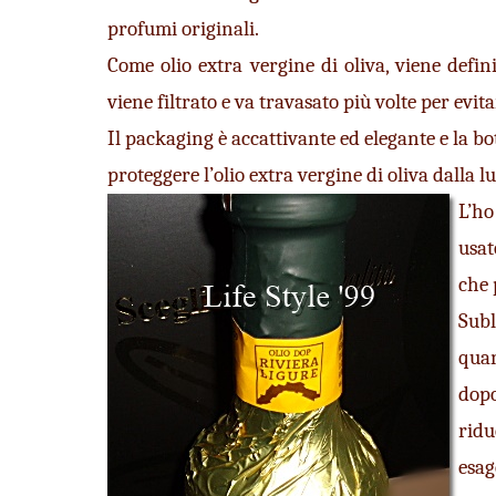
profumi originali.
Come olio extra vergine di oliva, viene defini
viene filtrato e va travasato più volte per evita
Il packaging è accattivante ed elegante e la bot
proteggere l’olio extra vergine di oliva dalla l
L’ho
usat
che 
Subl
quan
dopo
rid
esag